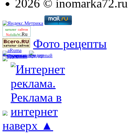
2026 © inomarka72.ru
каталог
сайтов
.Ru
No
folloW
Фото рецепты
наверх ▲