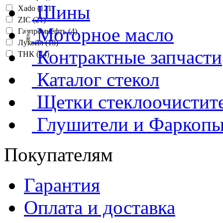
Шины
Xado (121)
ZIC (21)
Моторное масло
Газпромнефть (4)
Лукойл (18)
Контрактные запчасти
ТНК (44)
Каталог стекол
Щетки стеклоочистит
Глушители и Фаркоп
Покупателям
Гарантия
Оплата и доставка