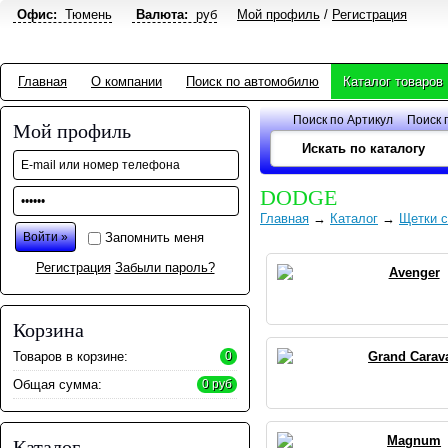
Офис:
Тюмень
Валюта:
руб
Мой профиль
/
Регистрация
Главная
О компании
Поиск по автомобилю
Каталог товаров
Поиск по Артикул
Поиск 
Мой профиль
DODGE
Главная
→
Каталог
→
Щетки с
Запомнить меня
Регистрация
Забыли пароль?
Avenger
Корзина
Товаров в корзине:
0
Grand Carav
Общая сумма:
0 руб
Magnum
Каталог