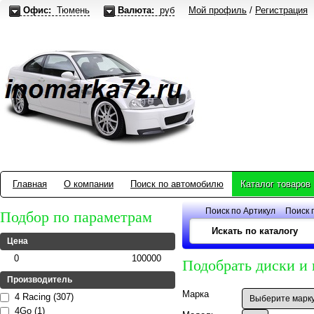
Офис:
Тюмень
Валюта:
руб
Мой профиль
/
Регистрация
Главная
О компании
Поиск по автомобилю
Каталог товаров
Поиск по Артикул
Поиск 
Подбор по параметрам
Цена
0
100000
Подобрать диски и
Производитель
Марка
4 Racing (307)
4Go (1)