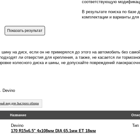
соответствующую модификац
В результате поиска по базе
комплектации и варианты для
 шину на диск, если он не примерялся до этого на автомобиль без само
подходят ли отверстия для крепления, а также, не касается ли тормозно
ировке колесного диска и шины, не допускайте повреждений лакокрасочно
 Devino
ный вид для быстрого обзора
Название
Опис
Devino
Тип
170 R15x6.5" 4x108мм DIA 65.1мм ET 18мм