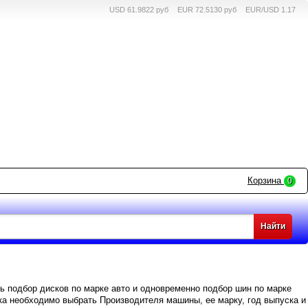
USD 61.9822 руб
EUR 72.5130 руб
EUR/USD 1.17
Корзина
0
ь подбор дисков по марке авто и одновременно подбор шин по марке
ка необходимо выбрать Производителя машины, ее марку, год выпуска и