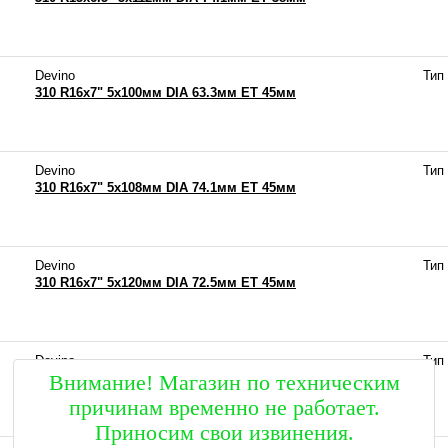
Devino
Тип
310 R16x7" 5x100мм DIA 63.3мм ET 45мм
Devino
Тип
310 R16x7" 5x108мм DIA 74.1мм ET 45мм
Devino
Тип
310 R16x7" 5x120мм DIA 72.5мм ET 45мм
Devino
Тип
372 R15x6.5" 4x114.3мм DIA 74.1мм ET 45мм
Внимание! Магазин по техническим
причинам временно не работает.
Приносим свои извинения.