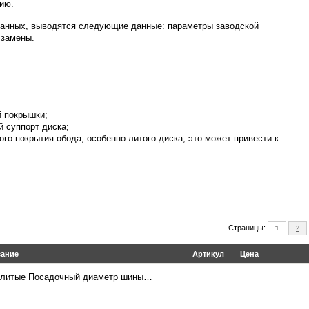
ию.
 данных, выводятся следующие данные: параметры заводской
 замены.
й покрышки;
й суппорт диска;
го покрытия обода, особенно литого диска, это может привести к
Страницы:
1
2
ание
Артикул
Цена
 литые Посадочный диаметр шины…