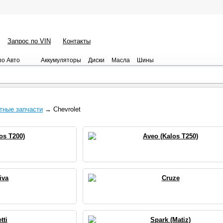
Запрос по VIN
Контакты
по Авто
Аккумуляторы
Диски
Масла
Шины
тные запчасти
→ Chevrolet
os T200)
Aveo (Kalos T250)
iva
Cruze
tti
Spark (Matiz)