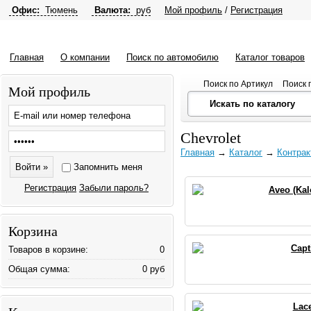
Офис:
Тюмень
Валюта:
руб
Мой профиль
/
Регистрация
Главная
О компании
Поиск по автомобилю
Каталог товаров
Поиск по Артикул
Поиск 
Мой профиль
Chevrolet
Главная
→
Каталог
→
Контрак
Запомнить меня
Регистрация
Забыли пароль?
Aveo (Kal
Корзина
Capt
Товаров в корзине:
0
Общая сумма:
0 руб
Lace