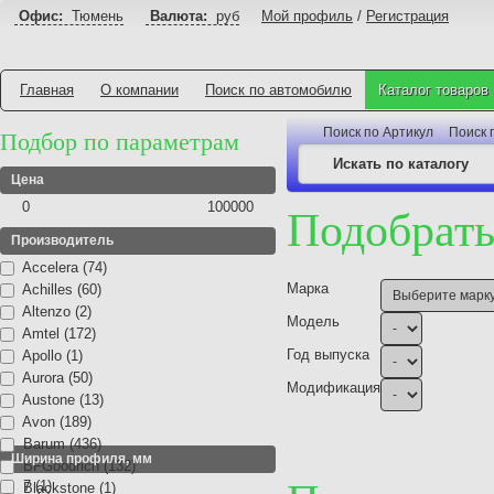
Офис:
Тюмень
Валюта:
руб
Мой профиль
/
Регистрация
Главная
О компании
Поиск по автомобилю
Каталог товаров
Поиск по Артикул
Поиск 
Подбор по параметрам
Цена
0
100000
Подобрать
Производитель
Accelera (74)
Марка
Achilles (60)
Altenzo (2)
Модель
Amtel (172)
Год выпуска
Apollo (1)
Aurora (50)
Модификация
Austone (13)
Avon (189)
Barum (436)
Ширина профиля, мм
BFGoodrich (132)
7 (1)
Blackstone (1)