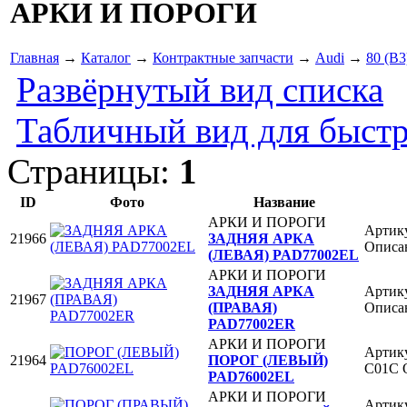
АРКИ И ПОРОГИ
Главная
→
Каталог
→
Контрактные запчасти
→
Audi
→
80 (B3
Развёрнутый вид списка
Табличный вид для быстр
Страницы:
1
ID
Фото
Название
АРКИ И ПОРОГИ
Артик
21966
ЗАДНЯЯ АРКА
Описан
(ЛЕВАЯ) PAD77002EL
АРКИ И ПОРОГИ
ЗАДНЯЯ АРКА
Артик
21967
(ПРАВАЯ)
Описан
PAD77002ER
АРКИ И ПОРОГИ
Артик
21964
ПОРОГ (ЛЕВЫЙ)
C01C О
PAD76002EL
АРКИ И ПОРОГИ
Артик