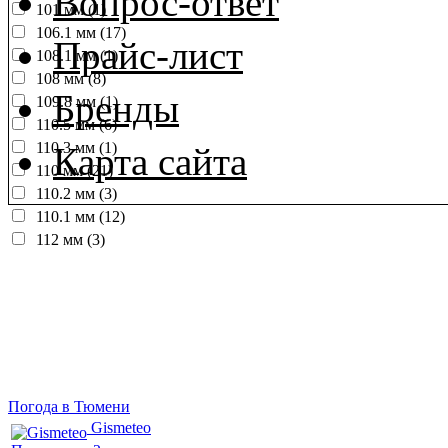
Вопрос-ответ
101 мм (1)
106.1 мм (17)
Прайс-лист
108.1 мм (1)
108 мм (8)
Бренды
109.8 мм (1)
110.5 мм (6)
110.3 мм (1)
Карта сайта
110 мм (21)
110.2 мм (3)
110.1 мм (12)
112 мм (3)
Погода в Тюмени
Gismeteo