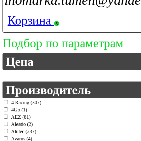
inomarka.tumen@yande
Корзина
0
Подбор по параметрам
Цена
Производитель
4 Racing (307)
4Go (1)
AEZ (81)
Alessio (2)
Alutec (237)
Avarus (4)