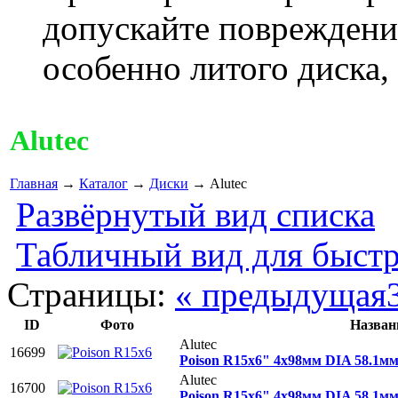
допускайте повреждени
особенно литого диска,
Alutec
Главная
→
Каталог
→
Диски
→ Alutec
Развёрнутый вид списка
Табличный вид для быстр
Страницы:
« предыдущая
ID
Фото
Назван
Alutec
16699
Poison R15x6" 4x98мм DIA 58.1м
Alutec
16700
Poison R15x6" 4x98мм DIA 58.1м