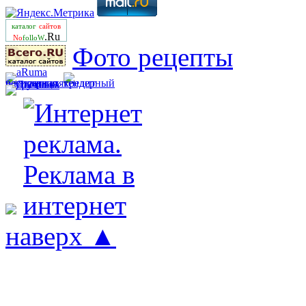
каталог
сайтов
.Ru
No
folloW
Фото рецепты
наверх ▲