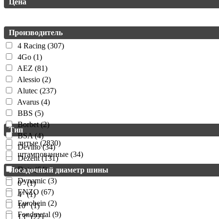
Цена
Производитель
4 Racing (307)
4Go (1)
AEZ (81)
Alessio (2)
Alutec (237)
Avarus (4)
BBS (5)
Borbet (2)
Тип
BSA (4)
литые (2830)
Devino (34)
штампованные (34)
Dezent (131)
Dotz (64)
Посадочный диаметр шины
Dynamic (3)
0" (1)
ENZO (67)
4" (1)
Eurobein (2)
10" (1)
Fondmetal (9)
13" (22)