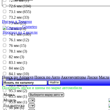
72.36 мм (1)
72.6 мм (104)
73.1 мм (655)
73.2 мм (33)
Погода в Тюмени
73 мм (23)
Gismeteo
74 мм (14)
Прогноз на 2 недели
74.1 мм (180)
76.1 мм (12)
76 мм (15)
78.1 мм (3)
82 мм (3)
83.1 мм (1)
84 мм (2)
84.1 мм (10)
Поиск по Артикул
Поиск по Авто
Аккумуляторы
Диски
Масла
87.1 мм (10)
89.1 мм (5)
Подобрать диски и шины по марке автомобиля
95.3 мм (2)
Марка
95.5 мм (1)
Модель
95.6 мм (1)
Год выпуска
98 мм (6)