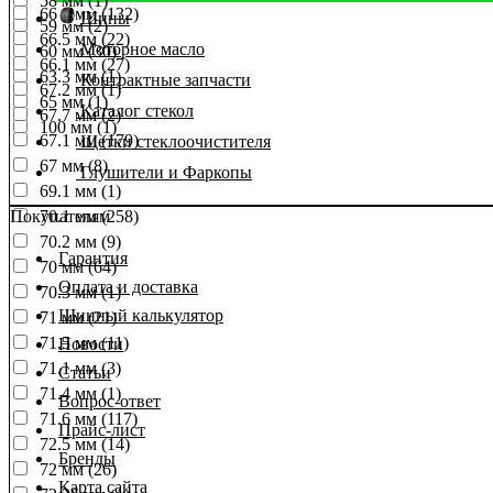
58 мм (1)
66.6 мм (132)
Шины
59 мм (2)
66.5 мм (22)
Моторное масло
60 мм (30)
66.1 мм (27)
63.3 мм (1)
Контрактные запчасти
67.2 мм (1)
65 мм (1)
Каталог стекол
67.7 мм (2)
100 мм (1)
67.1 мм (179)
Щетки стеклоочистителя
67 мм (8)
Глушители и Фаркопы
69.1 мм (1)
Покупателям
70.1 мм (258)
70.2 мм (9)
Гарантия
70 мм (64)
Оплата и доставка
70.3 мм (1)
Шинный калькулятор
71 мм (21)
71.5 мм (11)
Новости
71.1 мм (3)
Статьи
71.4 мм (1)
Вопрос-ответ
71.6 мм (117)
Прайс-лист
72.5 мм (14)
Бренды
72 мм (26)
Карта сайта