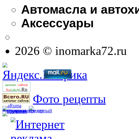
Автомасла и автох
Аксессуары
2026 © inomarka72.ru
каталог
сайтов
.Ru
No
folloW
Фото рецепты