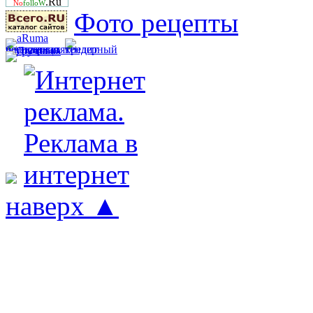
.Ru
No
folloW
Фото рецепты
наверх ▲