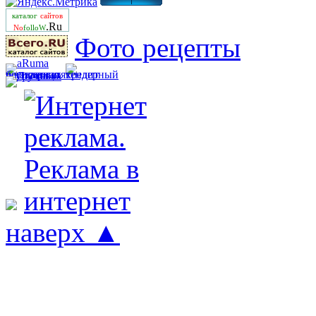
каталог
сайтов
.Ru
No
folloW
Фото рецепты
наверх ▲