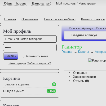
Офис:
Тюмень
Валюта:
руб
Мой профиль
/
Регистрация
Главная
О компании
Поиск по автомобилю
Каталог товаров
Поиск по Артикул
Поиск 
Мой профиль
Радиатор
Главная
→
Каталог
→
Контрак
Запомнить меня
Регистрация
Забыли пароль?
Описание
Характеристики
Корзина
Отзывы
(0)
Товаров в корзине:
0
Общая сумма:
0 руб
Каталог