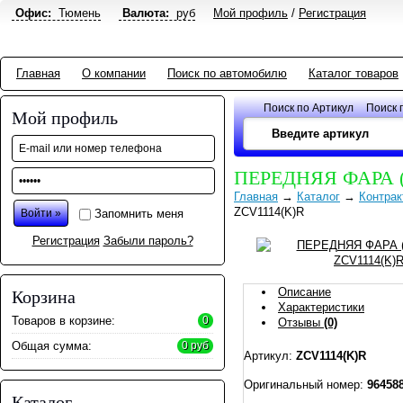
Офис:
Тюмень
Валюта:
руб
Мой профиль
/
Регистрация
Главная
О компании
Поиск по автомобилю
Каталог товаров
Поиск по Артикул
Поиск 
Мой профиль
ПЕРЕДНЯЯ ФАРА (
Главная
→
Каталог
→
Контрак
ZCV1114(K)R
Запомнить меня
Регистрация
Забыли пароль?
Описание
Корзина
Характеристики
Товаров в корзине:
0
Отзывы
(0)
Общая сумма:
0 руб
Артикул:
ZCV1114(K)R
Оригинальный номер:
96458
Каталог