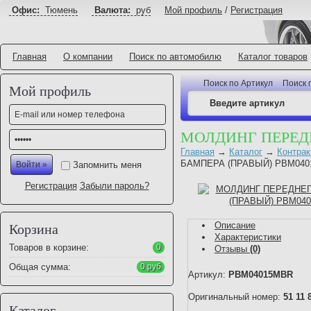
Офис:
Тюмень
Валюта:
руб
Мой профиль
/
Регистрация
Главная
О компании
Поиск по автомобилю
Каталог товаров
Поиск по Артикул
Поиск 
Мой профиль
МОЛДИНГ ПЕРЕД
Главная
→
Каталог
→
Контрак
БАМПЕРА (ПРАВЫЙ) PBM04
Запомнить меня
Регистрация
Забыли пароль?
Описание
Корзина
Характеристики
Товаров в корзине:
0
Отзывы
(0)
Общая сумма:
0 руб
Артикул:
PBM04015MBR
Оригинальный номер:
51 11 
Каталог