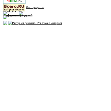
.Ru
No
folloW
Фото рецепты