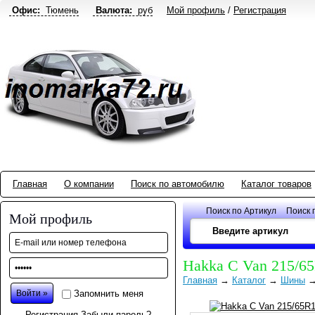
Офис:
Тюмень
Валюта:
руб
Мой профиль
/
Регистрация
Главная
О компании
Поиск по автомобилю
Каталог товаров
Поиск по Артикул
Поиск 
Мой профиль
Hakka C Van 215/6
Главная
→
Каталог
→
Шины
Запомнить меня
Регистрация
Забыли пароль?