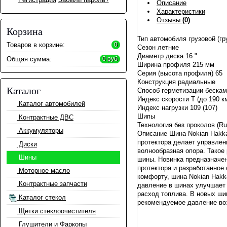
Описание
Характеристики
Отзывы
(0)
Корзина
Тип автомобиля грузовой (г
Товаров в корзине:
0
Сезон летние
Диаметр диска 16 "
Общая сумма:
0 руб
Ширина профиля 215 мм
Серия (высота профиля) 65
Конструкция радиальные
Каталог
Способ герметизации беска
Индекс скорости T (до 190 к
Каталог автомобилей
Индекс нагрузки 109 (107)
Шипы
Контрактные ДВС
Технология без проколов (R
Аккумуляторы
Описание Шина Nokian Hakka
протектора делает управле
Диски
волнообразная опора. Такое
Шины
шины. Новинка предназначе
протектора и разработанное
Моторное масло
комфорту, шина Nokian Hakk
Контрактные запчасти
давление в шинах улучшает 
расход топлива. В новых ши
Каталог стекол
рекомендуемое давление во
Щетки стеклоочистителя
Глушители и Фаркопы