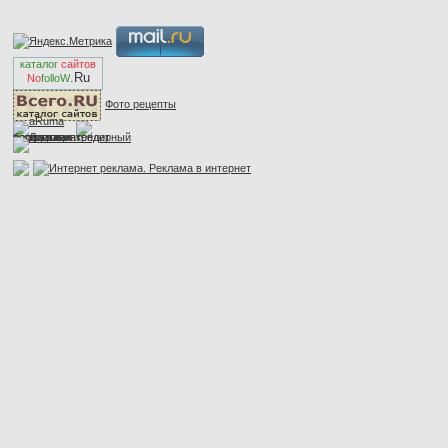
каталог
сайтов
.Ru
No
folloW
Фото рецепты