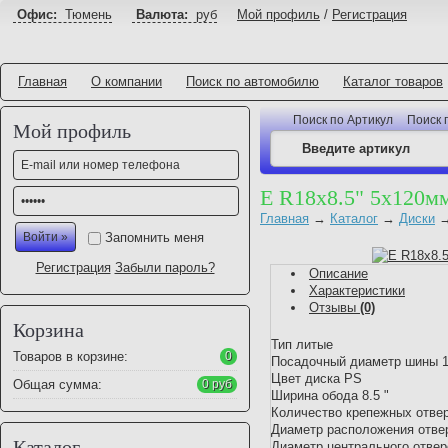
Офис:
Тюмень
Валюта:
руб
Мой профиль
/
Регистрация
Главная
О компании
Поиск по автомобилю
Каталог товаров
Поиск по Артикул
Поиск 
Мой профиль
E R18x8.5" 5x120м
Главная
→
Каталог
→
Диски
Запомнить меня
Регистрация
Забыли пароль?
Описание
Характеристики
Отзывы
(0)
Корзина
Тип литые
Товаров в корзине:
0
Посадочный диаметр шины 1
Цвет диска PS
Общая сумма:
0 руб
Ширина обода 8.5 "
Количество крепежных отве
Диаметр расположения отве
Каталог
Диаметр центрального отвер