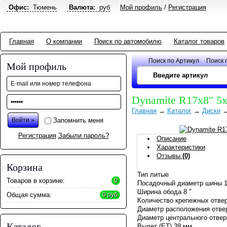
Офис:
Тюмень
Валюта:
руб
Мой профиль
/
Регистрация
Главная
О компании
Поиск по автомобилю
Каталог товаров
Поиск по Артикул
Поиск 
Мой профиль
Dynamite R17x8" 5
Главная
→
Каталог
→
Диски
Запомнить меня
Регистрация
Забыли пароль?
Описание
Характеристики
Отзывы
(0)
Корзина
Тип литые
Товаров в корзине:
0
Посадочный диаметр шины 1
Ширина обода 8 "
Общая сумма:
0 руб
Количество крепежных отве
Диаметр расположения отве
Диаметр центрального отвер
Каталог
Вылет (ET) 38 мм