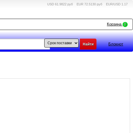
USD 61.9822 руб
EUR 72.5130 руб
EUR/USD 1.17
Корзина
0
Блокнот