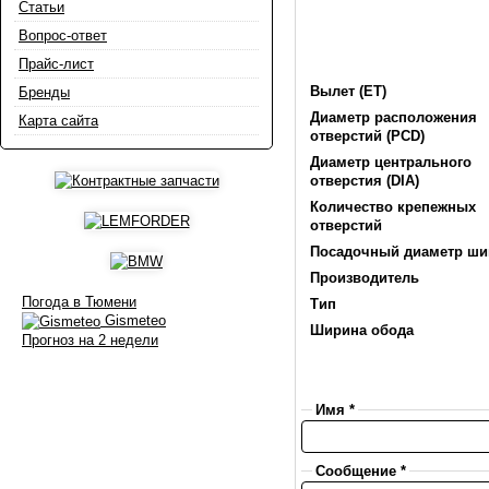
Статьи
Вопрос-ответ
Прайс-лист
Вылет (ET)
Бренды
Диаметр расположения
Карта сайта
отверстий (PCD)
Диаметр центрального
отверстия (DIA)
Количество крепежных
отверстий
Посадочный диаметр ш
Производитель
Погода в Тюмени
Тип
Gismeteo
Ширина обода
Прогноз на 2 недели
Имя *
Сообщение *