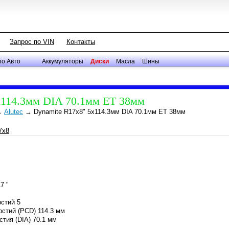
Запрос по VIN
Контакты
по Авто
Аккумуляторы
Диски
Масла
Шины
x114.3мм DIA 70.1мм ET 38мм
→
Alutec
→
Dynamite R17x8" 5x114.3мм DIA 70.1мм ET 38мм
7 "
рстий 5
рстий (PCD) 114.3 мм
стия (DIA) 70.1 мм