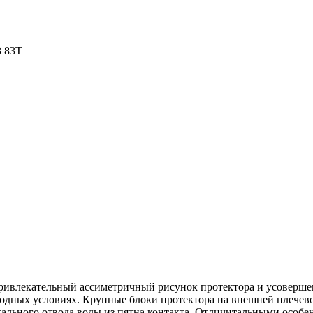
3 83T
ривлекательный ассиметричный рисунок протектора и усоверше
одных условиях. Крупные блоки протектора на внешней плечев
тального отвода воды из пятна контакта. Отличитальными особе