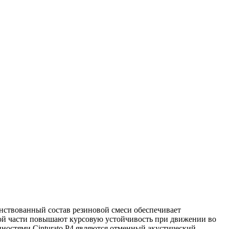
нствованный состав резиновой смеси обеспечивает
ой части повышают курсовую устойчивость при движении во
нностями Cinturato P4 являются отменный акустический