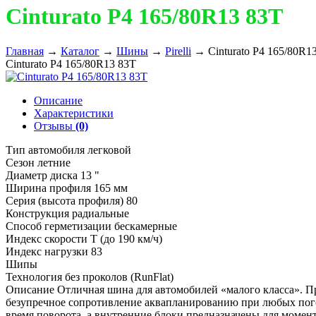
Cinturato P4 165/80R13 83T
Главная
→
Каталог
→
Шины
→
Pirelli
→
Cinturato P4 165/80R1
Cinturato P4 165/80R13 83T
Описание
Характеристики
Отзывы
(0)
Тип автомобиля легковой
Сезон летние
Диаметр диска 13 "
Ширина профиля 165 мм
Серия (высота профиля) 80
Конструкция радиальные
Способ герметизации бескамерные
Индекс скорости T (до 190 км/ч)
Индекс нагрузки 83
Шипы
Технология без проколов (RunFlat)
Описание Отличная шина для автомобилей «малого класса». П
безупречное сопротивление аквапланированию при любых пог
время поворота, а внутренние блоки предназначены для момен