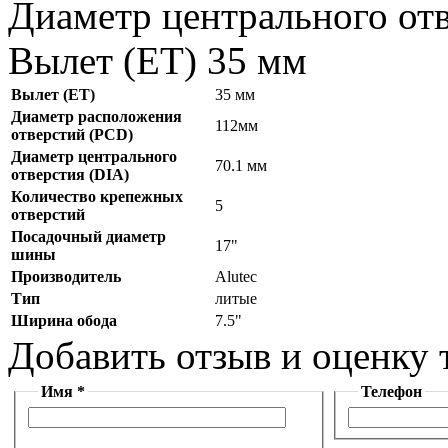
Диаметр центрального от
Вылет (ET) 35 мм
Вылет (ET)
35 мм
Диаметр расположения
112мм
отверстий (PCD)
Диаметр центрального
70.1 мм
отверстия (DIA)
Количество крепежных
5
отверстий
Посадочный диаметр
17"
шины
Производитель
Alutec
Тип
литые
Ширина обода
7.5"
Добавить отзыв и оценку 
Имя *
Телефон