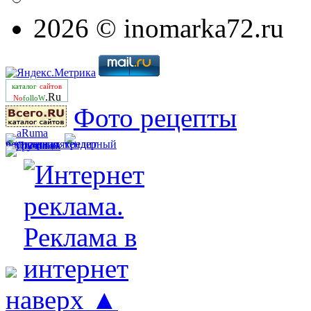
2026 © inomarka72.ru
каталог
сайтов
.Ru
No
folloW
Фото рецепты
наверх ▲