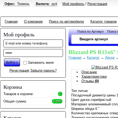
Офис:
Тюмень
Валюта:
руб
Мой профиль
/
Регистрация
Главная
О компании
Поиск по автомобилю
Каталог товаров
Поиск по Артикул
Поиск 
Мой профиль
Blizzard PS R15x6
Главная
→
Каталог
→
Диски
Запомнить меня
Регистрация
Забыли пароль?
Описание
Характеристики
Отзывы
(0)
Корзина
Тип литые
Товаров в корзине:
0
Посадочный диаметр шины 1
Цвет диска серебристый
Общая сумма:
0 руб
Материал алюминиевый сп
Ширина обода 6 "
Количество крепежных отве
Каталог
Диаметр расположения отве