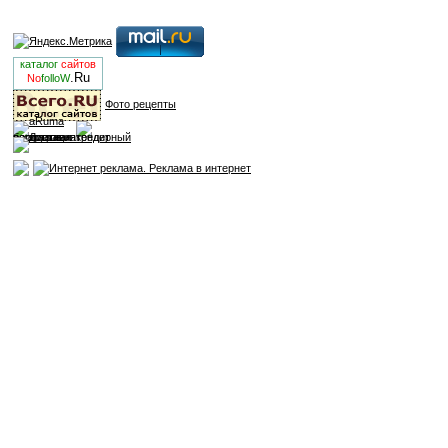
каталог
сайтов
.Ru
No
folloW
Фото рецепты