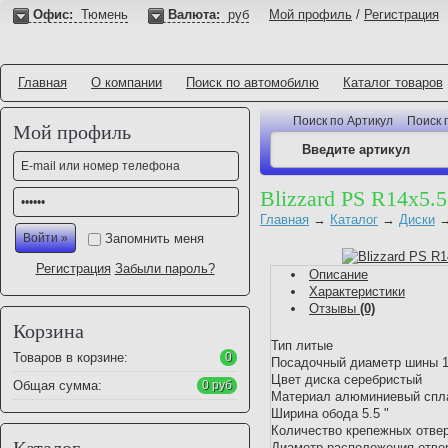
Офис:
Тюмень
Валюта:
руб
Мой профиль
/
Регистрация
Главная
О компании
Поиск по автомобилю
Каталог товаров
Поиск по Артикул
Поиск 
Мой профиль
Blizzard PS R14x5.
Главная
→
Каталог
→
Диски
Запомнить меня
Регистрация
Забыли пароль?
Описание
Характеристики
Отзывы
(0)
Корзина
Тип литые
Товаров в корзине:
0
Посадочный диаметр шины 1
Цвет диска серебристый
Общая сумма:
0 руб
Материал алюминиевый сп
Ширина обода 5.5 "
Количество крепежных отве
Каталог
Диаметр расположения отве