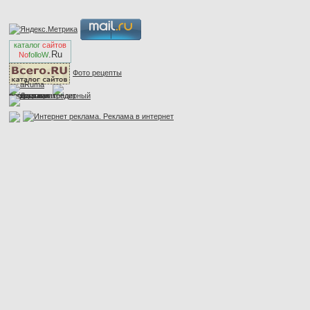
каталог
сайтов
.Ru
No
folloW
Фото рецепты