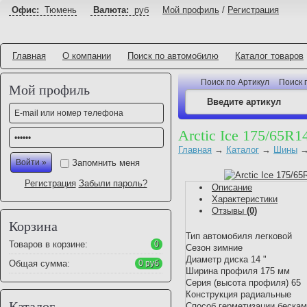
Офис:
Тюмень
Валюта:
руб
Мой профиль
/
Регистрация
Главная
О компании
Поиск по автомобилю
Каталог товаров
Поиск по Артикул
Поиск 
Мой профиль
Arctic Ice 175/65R1
Главная
→
Каталог
→
Шины
Запомнить меня
Регистрация
Забыли пароль?
Описание
Характеристики
Отзывы
(0)
Корзина
Тип автомобиля легковой
Товаров в корзине:
0
Сезон зимние
Диаметр диска 14 "
Общая сумма:
0 руб
Ширина профиля 175 мм
Серия (высота профиля) 65
Конструкция радиальные
Каталог
Способ герметизации беска