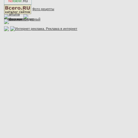
.Ru
No
folloW
Фото рецепты