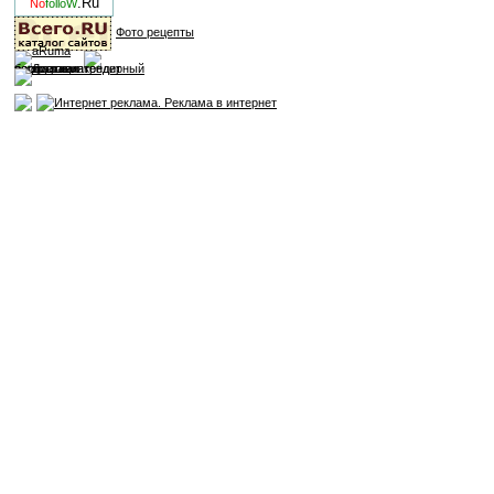
.Ru
No
folloW
Фото рецепты