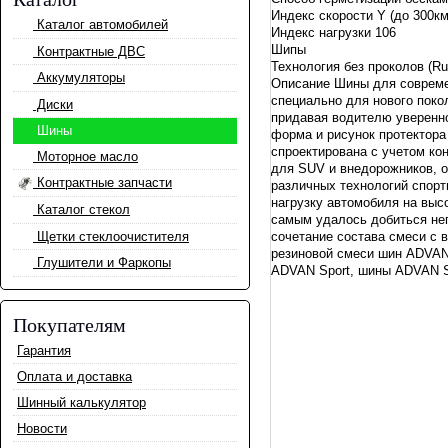
Индекс скорости Y (до 300к
Каталог автомобилей
Индекс нагрузки 106
Шипы
Контрактные ДВС
Технология без проколов (R
Аккумуляторы
Описание Шины для совреме
специально для нового поко
Диски
придавая водителю уверенно
Шины
форма и рисунок протектора
спроектирована с учетом кон
Моторное масло
для SUV и внедорожников, о
Контрактные запчасти
различных технологий спорт
нагрузку автомобиля на выс
Каталог стекол
самым удалось добиться не
Щетки стеклоочистителя
сочетание состава смеси с 
резиновой смеси шин ADVAN 
Глушители и Фаркопы
ADVAN Sport, шины ADVAN S
Покупателям
Гарантия
Оплата и доставка
Шинный калькулятор
Новости