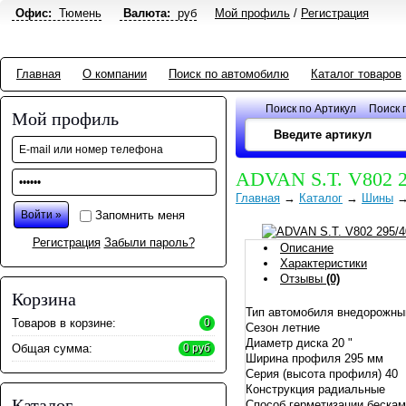
Офис:
Тюмень
Валюта:
руб
Мой профиль
/
Регистрация
Главная
О компании
Поиск по автомобилю
Каталог товаров
Поиск по Артикул
Поиск 
Мой профиль
ADVAN S.T. V802 
Главная
→
Каталог
→
Шины
Запомнить меня
Регистрация
Забыли пароль?
Описание
Характеристики
Отзывы
(0)
Корзина
Тип автомобиля внедорожны
Товаров в корзине:
0
Сезон летние
Диаметр диска 20 "
Общая сумма:
0 руб
Ширина профиля 295 мм
Серия (высота профиля) 40
Конструкция радиальные
Каталог
Способ герметизации беска