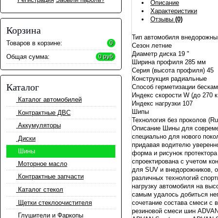
Описание
Характеристики
Отзывы
(0)
Корзина
Тип автомобиля внедорожны
Товаров в корзине:
0
Сезон летние
Диаметр диска 19 "
Общая сумма:
0 руб
Ширина профиля 285 мм
Серия (высота профиля) 45
Конструкция радиальные
Каталог
Способ герметизации беска
Индекс скорости W (до 270 
Каталог автомобилей
Индекс нагрузки 107
Шипы
Контрактные ДВС
Технология без проколов (R
Аккумуляторы
Описание Шины для совреме
специально для нового поко
Диски
придавая водителю уверенно
Шины
форма и рисунок протектора
спроектирована с учетом кон
Моторное масло
для SUV и внедорожников, о
Контрактные запчасти
различных технологий спорт
нагрузку автомобиля на выс
Каталог стекол
самым удалось добиться не
Щетки стеклоочистителя
сочетание состава смеси с 
резиновой смеси шин ADVAN 
Глушители и Фаркопы