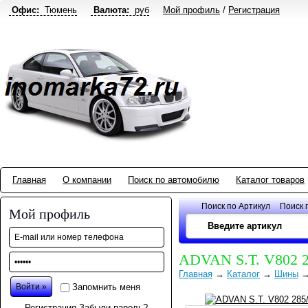
Офис:
Тюмень
Валюта:
руб
Мой профиль
/
Регистрация
Главная
О компании
Поиск по автомобилю
Каталог товаров
Поиск по Артикул
Поиск 
Мой профиль
ADVAN S.T. V802 
Главная
→
Каталог
→
Шины
Запомнить меня
Регистрация
Забыли пароль?