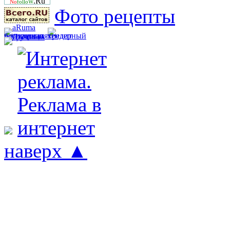
.Ru
No
folloW
Фото рецепты
наверх ▲