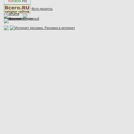
.Ru
No
folloW
Фото рецепты