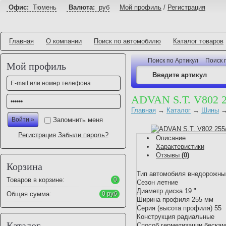
Офис:
Тюмень
Валюта:
руб
Мой профиль
/
Регистрация
Главная
О компании
Поиск по автомобилю
Каталог товаров
Поиск по Артикул
Поиск 
Мой профиль
ADVAN S.T. V802 
Главная
→
Каталог
→
Шины
Запомнить меня
Регистрация
Забыли пароль?
Описание
Характеристики
Отзывы
(0)
Корзина
Тип автомобиля внедорожны
Товаров в корзине:
0
Сезон летние
Диаметр диска 19 "
Общая сумма:
0 руб
Ширина профиля 255 мм
Серия (высота профиля) 55
Конструкция радиальные
Каталог
Способ герметизации беска