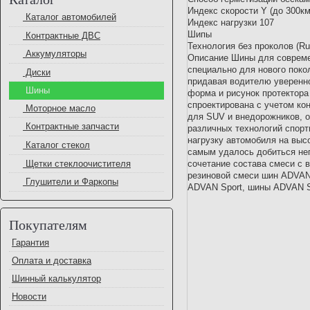
Индекс скорости Y (до 300к
Каталог автомобилей
Индекс нагрузки 107
Шипы
Контрактные ДВС
Технология без проколов (R
Аккумуляторы
Описание Шины для совреме
специально для нового поко
Диски
придавая водителю уверенно
Шины
форма и рисунок протектора
спроектирована с учетом кон
Моторное масло
для SUV и внедорожников, о
Контрактные запчасти
различных технологий спорт
нагрузку автомобиля на выс
Каталог стекол
самым удалось добиться не
Щетки стеклоочистителя
сочетание состава смеси с 
резиновой смеси шин ADVAN 
Глушители и Фаркопы
ADVAN Sport, шины ADVAN S
Покупателям
Гарантия
Оплата и доставка
Шинный калькулятор
Новости