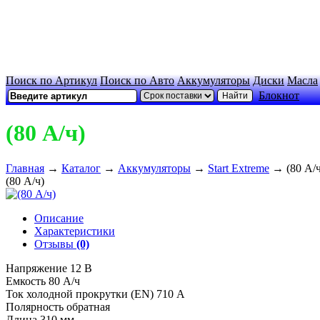
Поиск по Артикул
Поиск по Авто
Аккумуляторы
Диски
Масла
Блокнот
(80 А/ч)
Главная
→
Каталог
→
Аккумуляторы
→
Start Extreme
→
(80 А/ч
(80 А/ч)
Описание
Характеристики
Отзывы
(0)
Напряжение 12 В
Емкость 80 А/ч
Ток холодной прокрутки (EN) 710 А
Полярность обратная
Длина 310 мм