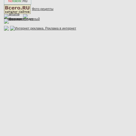
.Ru
No
folloW
Фото рецепты