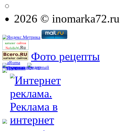
2026 © inomarka72.ru
каталог
сайтов
.Ru
No
folloW
Фото рецепты