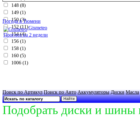
148 (8)
149 (1)
150 (3)
Погода в Тюмени
152 (11)
Gismeteo
154 (4)
Прогноз на 2 недели
156 (1)
158 (1)
160 (5)
1006 (1)
Поиск по Артикул
Поиск по Авто
Аккумуляторы
Диски
Масла
Подобрать диски и шины 