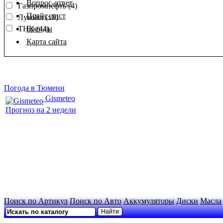
Вопрос-ответ
Газпромнефть (4)
Прайс-лист
Лукойл (18)
ТНК (44)
Бренды
Карта сайта
Погода в Тюмени
Gismeteo
Прогноз на 2 недели
Поиск по Артикул
Поиск по Авто
Аккумуляторы
Диски
Масла