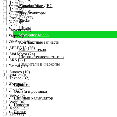
180л (1)
Контрактные ДВС
Petro-Canada (30)
185л (2)
Petronas (16)
Аккумуляторы
200л (25)
Profi-Car (32)
Диски
208л (9)
Q8 (17)
Шины
Ravenol (51)
Моторное масло
Repsol (64)
Rheinol (18)
Контрактные запчасти
SELENIA (26)
Каталог стекол
Sibi Motor (24)
Щетки стеклоочистителя
SRS (22)
Глушители и Фаркопы
Statoil (30)
Sunoco (10)
Покупателям
Texaco (32)
Toyota (2)
Гарантия
Unil (29)
Оплата и доставка
Volvo (2)
Шинный калькулятор
Wolf (36)
Новости
Xado (121)
Статьи
ZIC (21)