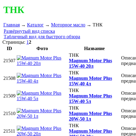
ТНК
Главная
→
Каталог
→
Моторное масло
→ ТНК
Развёрнутый вид списка
Табличный вид для быстрого обзора
Страницы:
1
2
ID
Фото
Название
ТНК
Описан
21507
Маgnum Motor Plus
предна
15W-40 20л
ТНК
Описан
21508
Маgnum Motor Plus
предна
15W-40 4л
ТНК
Описан
21509
Маgnum Motor Plus
предна
15W-40 5л
ТНК
Описан
21510
Маgnum Motor Plus
предна
20W-50 1л
ТНК
Описан
21511
Маgnum Motor Plus
предна