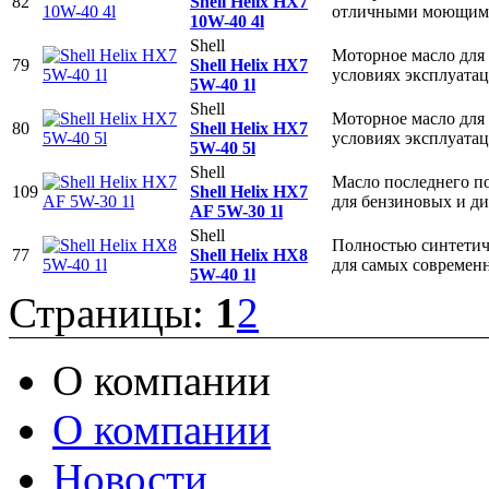
82
Shell Helix HX7
отличными моющими
10W-40 4l
Shell
Моторное масло для
79
Shell Helix HX7
условиях эксплуата
5W-40 1l
Shell
Моторное масло для
80
Shell Helix HX7
условиях эксплуата
5W-40 5l
Shell
Масло последнего по
109
Shell Helix HX7
для бензиновых и д
AF 5W-30 1l
Shell
Полностью синтетич
77
Shell Helix HX8
для самых современ
5W-40 1l
Страницы:
1
2
О компании
О компании
Новости