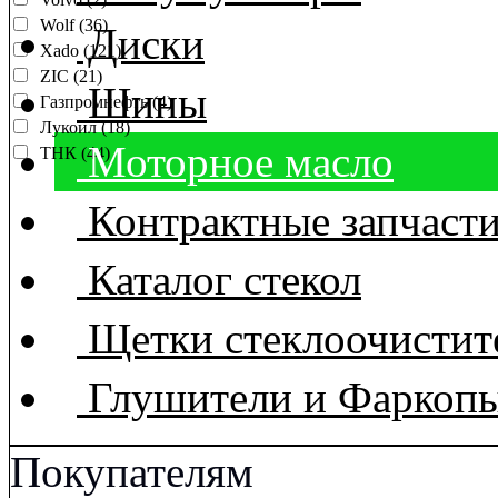
Wolf (36)
Диски
Xado (121)
ZIC (21)
Шины
Газпромнефть (4)
Лукойл (18)
Моторное масло
ТНК (44)
Контрактные запчаст
Каталог стекол
Щетки стеклоочистит
Глушители и Фаркоп
Покупателям