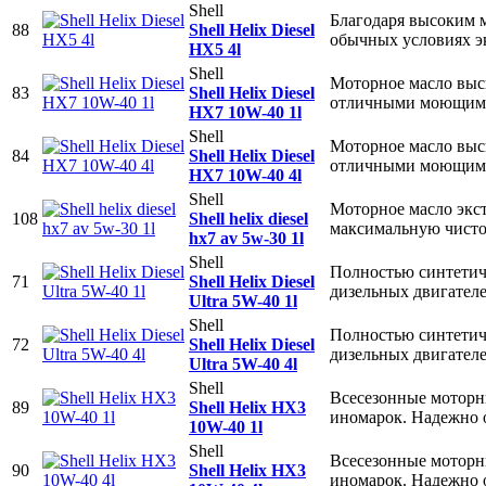
Shell
Благодаря высоким 
88
Shell Helix Diesel
обычных условиях э
HX5 4l
Shell
Моторное масло высш
83
Shell Helix Diesel
отличными моющими
HX7 10W-40 1l
Shell
Моторное масло высш
84
Shell Helix Diesel
отличными моющими
HX7 10W-40 4l
Shell
Моторное масло экст
108
Shell helix diesel
максимальную чисто
hx7 av 5w-30 1l
Shell
Полностью синтетич
71
Shell Helix Diesel
дизельных двигате
Ultra 5W-40 1l
Shell
Полностью синтетич
72
Shell Helix Diesel
дизельных двигате
Ultra 5W-40 4l
Shell
Всесезонные моторн
89
Shell Helix HX3
иномарок. Надежно о
10W-40 1l
Shell
Всесезонные моторн
90
Shell Helix HX3
иномарок. Надежно о