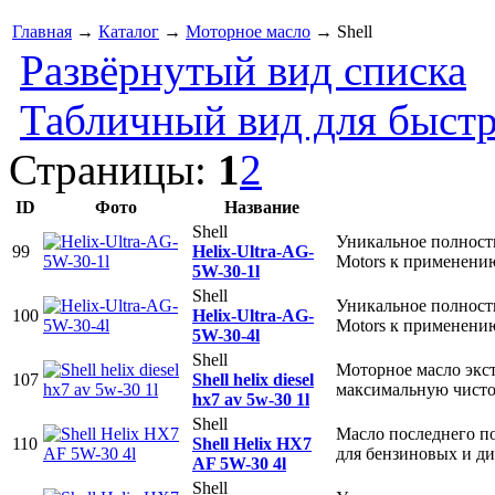
Главная
→
Каталог
→
Моторное масло
→ Shell
Развёрнутый вид списка
Табличный вид для быстр
Страницы:
1
2
ID
Фото
Название
Shell
Уникальное полность
99
Helix-Ultra-AG-
Motors к применени
5W-30-1l
Shell
Уникальное полность
100
Helix-Ultra-AG-
Motors к применени
5W-30-4l
Shell
Моторное масло экст
107
Shell helix diesel
максимальную чисто
hx7 av 5w-30 1l
Shell
Масло последнего по
110
Shell Helix HX7
для бензиновых и д
AF 5W-30 4l
Shell