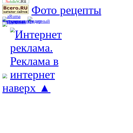
.Ru
No
folloW
Фото рецепты
наверх ▲