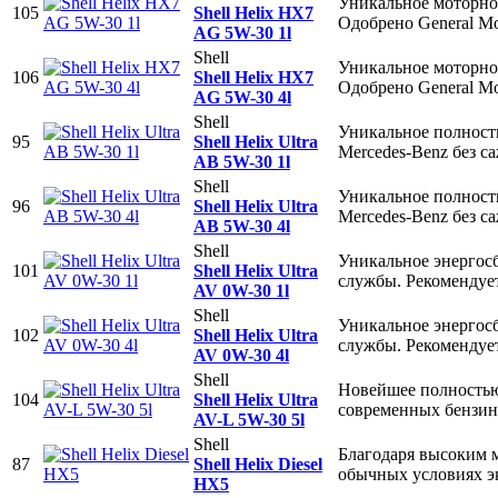
Уникальное моторное
105
Shell Helix HX7
Одобрено General M
AG 5W-30 1l
Shell
Уникальное моторное
106
Shell Helix HX7
Одобрено General M
AG 5W-30 4l
Shell
Уникальное полност
95
Shell Helix Ultra
Mercedes-Benz без с
AB 5W-30 1l
Shell
Уникальное полност
96
Shell Helix Ultra
Mercedes-Benz без с
AB 5W-30 4l
Shell
Уникальное энергос
101
Shell Helix Ultra
службы. Рекомендуе
AV 0W-30 1l
Shell
Уникальное энергос
102
Shell Helix Ultra
службы. Рекомендуе
AV 0W-30 4l
Shell
Новейшее полностью
104
Shell Helix Ultra
современных бензин
AV-L 5W-30 5l
Shell
Благодаря высоким 
87
Shell Helix Diesel
обычных условиях э
HX5