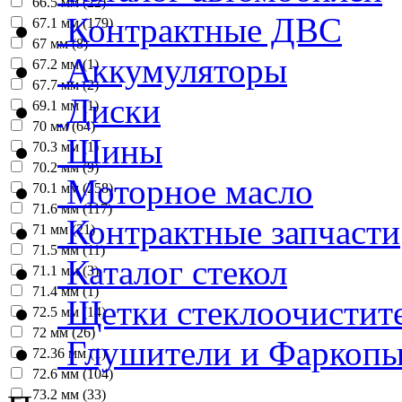
66.5 мм (22)
Контрактные ДВС
67.1 мм (179)
67 мм (8)
Аккумуляторы
67.2 мм (1)
67.7 мм (2)
Диски
69.1 мм (1)
70 мм (64)
Шины
70.3 мм (1)
70.2 мм (9)
Моторное масло
70.1 мм (258)
71.6 мм (117)
Контрактные запчасти
71 мм (21)
71.5 мм (11)
Каталог стекол
71.1 мм (3)
71.4 мм (1)
Щетки стеклоочистит
72.5 мм (14)
72 мм (26)
Глушители и Фаркоп
72.36 мм (1)
72.6 мм (104)
73.2 мм (33)