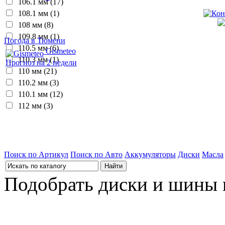
106.1 мм (17)
108.1 мм (1)
108 мм (8)
109.8 мм (1)
Погода в Тюмени
110.5 мм (6)
Gismeteo
110.3 мм (1)
Прогноз на 2 недели
110 мм (21)
110.2 мм (3)
110.1 мм (12)
112 мм (3)
Поиск по Артикул
Поиск по Авто
Аккумуляторы
Диски
Масла
Подобрать диски и шины 