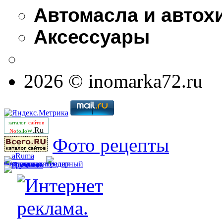
Автомасла и автох
Аксессуары
2026 © inomarka72.ru
каталог
сайтов
.Ru
No
folloW
Фото рецепты