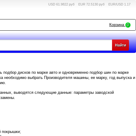
USD 61.9822 руб
EUR 72.5130 руб
EUR/USD 1.17
Корзина
0
ь подбор дисков по марке авто и одновременно подбор шин по марке
ка необходимо выбрать Производителя машины, ее марку, год выпуска и
ию.
 данных, выводятся следующие данные: параметры заводской
 замены.
й покрышки;