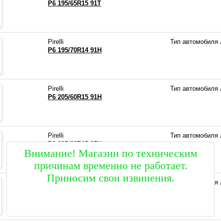
P6 195/65R15 91T
Pirelli
Тип автомобиля
P6 195/70R14 91H
Pirelli
Тип автомобиля
P6 205/60R15 91H
Pirelli
Тип автомобиля
P6 205/60R15 95H
Внимание! Магазин по техническим
причинам временно не работает.
Приносим свои извинения.
Pirelli
Тип автомобиля
P6 205/60R16 92V