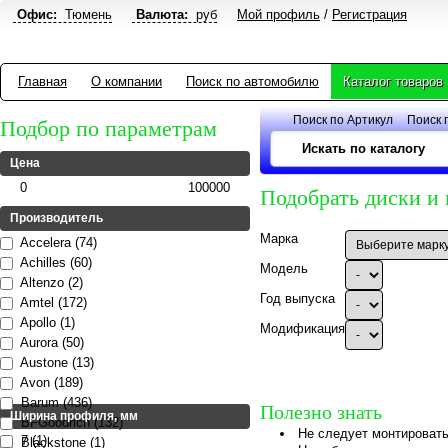
Офис:
Тюмень
Валюта:
руб
Мой профиль
/
Регистрация
Главная
О компании
Поиск по автомобилю
Каталог товаров
Поиск по Артикул
Поиск 
Подбор по параметрам
Цена
0
100000
Подобрать диски и
Производитель
Марка
Accelera (74)
Achilles (60)
Модель
Altenzo (2)
Год выпуска
Amtel (172)
Apollo (1)
Модификация
Aurora (50)
Austone (13)
Avon (189)
Barum (436)
Полезно знать
Ширина профиля, мм
BFGoodrich (132)
Не следует монтировать
7 (1)
Blackstone (1)