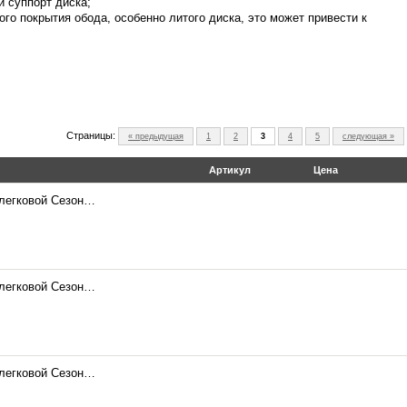
й суппорт диска;
го покрытия обода, особенно литого диска, это может привести к
Страницы:
« предыдущая
1
2
3
4
5
следующая »
Артикул
Цена
 легковой Сезон…
 легковой Сезон…
 легковой Сезон…