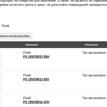
подходят ли отверстия для крепления, а также, не касается ли тормозно
ировке колесного диска и шины, не допускайте повреждений лакокрасочно
Pirelli
ный вид для быстрого обзора
Название
Описание
Pirelli
Тип автомобиля
P6 195/55R15 85H
Pirelli
Тип автомобиля
P6 195/55R15 85V
Pirelli
Тип автомобиля
P6 195/55R16 87H