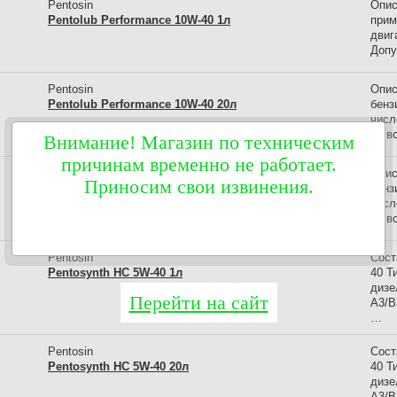
Pentosin
Опис
Pentolub Performance 10W-40 1л
прим
двиг
Допу
Pentosin
Опис
Pentolub Performance 10W-40 20л
бенз
числ
со в
Внимание! Магазин по техническим
причинам временно не работает.
Pentosin
Опис
Приносим свои извинения.
Pentolub Performance 10W-40 5л
бенз
числ
со в
Pentosin
Сост
Pentosynth HC 5W-40 1л
40 Т
дизе
Перейти на сайт
A3/B
…
Pentosin
Сост
Pentosynth HC 5W-40 20л
40 Т
дизе
A3/B