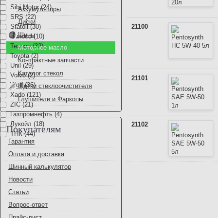
Sibi Motor (24)
Аккумуляторы
SRS (22)
Диски
Statoil (30)
21100
Шины
Sunoco (10)
Texaco (32)
Моторное масло
Toyota (2)
Контрактные запчасти
Unil (29)
Каталог стекол
Volvo (2)
21101
Wolf (36)
Щетки стеклоочистителя
Xado (121)
Глушители и Фаркопы
ZIC (21)
Газпромнефть (4)
Лукойл (18)
21102
Покупателям
ТНК (44)
Гарантия
Оплата и доставка
Шинный калькулятор
Новости
Статьи
Вопрос-ответ
Прайс-лист