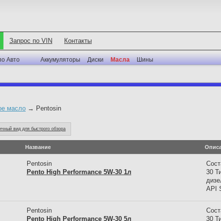
Запрос по VIN
Контакты
по Авто
Аккумуляторы
Диски
Масла
Шины
ое масло
→ Pentosin
ичный вид для быстрого обзора
Название
Опис
Pentosin
Сост
Pento High Performance 5W-30 1л
30 Т
дизе
API 
Pentosin
Сост
Pento High Performance 5W-30 5л
30 Т