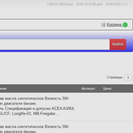
USD 61.9822 руб
EUR 72.5130 руб
EUR/USD 1.17
Корзина
0
Страницы:
1
ание
Артикул
Цена
ав масла синтетическое Вязкость 5W-
ип двигателя бензин,
ль Спецификации и допуски ACEA A3/B4;
SL/CF; Longlife-01; MB-Freigabe…
ав масла синтетическое Вязкость 5W-
ип двигателя бензин,