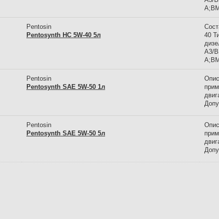
A;B
Pentosin
Сост
Pentosynth HC 5W-40 5л
40 Т
дизе
A3/B
A;B
Pentosin
Опис
Pentosynth SAE 5W-50 1л
прим
двиг
Допу
Pentosin
Опис
Pentosynth SAE 5W-50 5л
прим
двиг
Допу