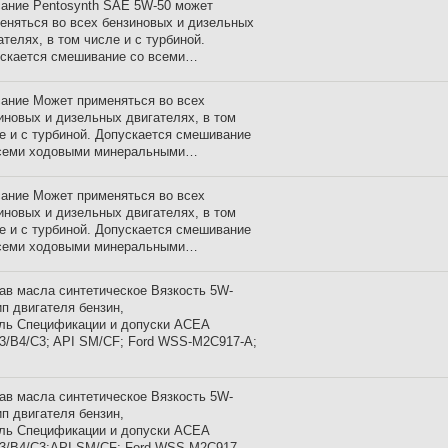
ание Pentosynth SAE 5W-50 может
еняться во всех бензиновых и дизельных
ателях, в том числе и с турбиной.
скается смешивание со всеми…
ание Может применяться во всех
иновых и дизельных двигателях, в том
е и с турбиной. Допускается смешивание
семи ходовыми минеральными…
ание Может применяться во всех
иновых и дизельных двигателях, в том
е и с турбиной. Допускается смешивание
семи ходовыми минеральными…
ав масла синтетическое Вязкость 5W-
ип двигателя бензин,
ль Спецификации и допуски ACEA
3/B4/C3; API SM/CF; Ford WSS-M2C917-A;
ав масла синтетическое Вязкость 5W-
ип двигателя бензин,
ль Спецификации и допуски ACEA
3/B4/C3;API SM/CF; Ford WSS-M2C917-