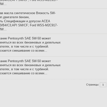
MW…
ав масла синтетическое Вязкость 5W-
ип двигателя бензин,
ль Спецификации и допуски ACEA
3/B4/C3;API SM/CF; Ford WSS-M2C917-
MW…
ание Pentosynth SAE 5W-50 может
еняться во всех бензиновых и дизельных
ателях, в том числе и с турбиной.
скается смешивание со всеми…
ание Pentosynth SAE 5W-50 может
еняться во всех бензиновых и дизельных
ателях, в том числе и с турбиной.
скается смешивание со всеми…
Страницы:
1