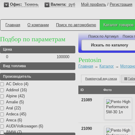
Офис:
Тюмень
Валюта:
руб
Мой профиль
/
Регистрация
Главная
О компании
Поиск по автомобилю
Каталог товаров
Поиск по Артикул
Поиск 
Подбор по параметрам
Цена
0
100000
Pentosin
Вид топлива
Главная
→
Каталог
→
Моторн
Производитель
Развёрнутый вид списка
Табл
AC Delco (4)
Addinol (16)
ID
Фото
Alpine (42)
21089
Amalie (5)
Aral (22)
Ardeca (45)
Areca (6)
AUDI/Volkswagen (6)
21090
BMW (7)