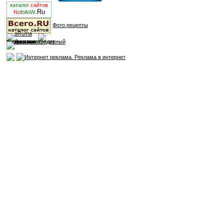
каталог
сайтов
.Ru
No
folloW
Фото рецепты