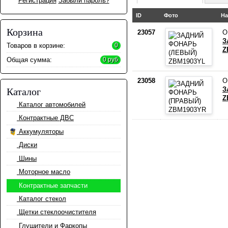
Регистрация
Забыли пароль?
ID
Фото
На
Корзина
23057
О
З
Товаров в корзине:
0
Z
Общая сумма:
0 руб
23058
О
З
Каталог
Z
Каталог автомобилей
Контрактные ДВС
Аккумуляторы
Диски
Шины
Моторное масло
Контрактные запчасти
Каталог стекол
Щетки стеклоочистителя
Глушители и Фаркопы