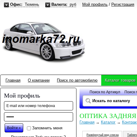
Офис:
Тюмень
Валюта:
руб
Мой профиль
/
Регистрация
Главная
О компании
Поиск по автомобилю
Каталог товаров
Поиск по Артикул
Поиск 
Мой профиль
ОПТИКА ЗАДНЯЯ
Главная
→
Каталог
→
Контрак
Запомнить меня
Развёрнутый вид списка
Таблич