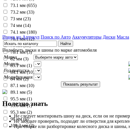
73.1 мм (655)
73.2 мм (33)
73 мм (23)
74 мм (14)
74.1 мм (180)
Поиск по Артикул
Поиск по Авто
Аккумуляторы
Диски
Масла
76.1 мм (12)
76 мм (15)
Подобрать диски и шины по марке автомобиля
78.1 мм (3)
Марка
82 мм (3)
Модель
83.1 мм (1)
Год выпуска
84.1 мм (10)
Модификация
84 мм (2)
87.1 мм (10)
89.1 мм (5)
95.5 мм (1)
Полезно знать
95.6 мм (1)
95.3 мм (2)
Не следует монтировать шину на диск, если он не пример
98 мм (6)
Не забудьте проверить, подходят ли отверстия для креплен
100.3 мм (2)
При сборке или разбортировке колесного диска и шины, 