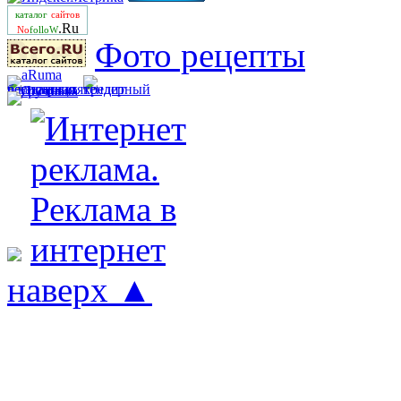
каталог
сайтов
.Ru
No
folloW
Фото рецепты
наверх ▲