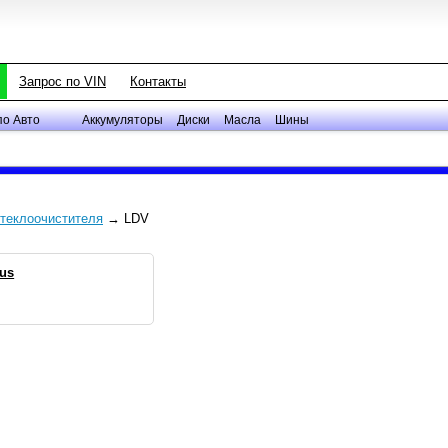
Запрос по VIN
Контакты
по Авто
Аккумуляторы
Диски
Масла
Шины
теклоочистителя
→ LDV
us