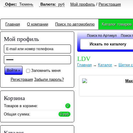
Офис:
Тюмень
Валюта:
руб
Мой профиль
/
Регистрация
Главная
О компании
Поиск по автомобилю
Каталог товаров
Поиск по Артикул
Поиск 
Мой профиль
LDV
Главная
→
Каталог
→
Щетки с
Запомнить меня
Регистрация
Забыли пароль?
Max
Корзина
Товаров в корзине:
0
Общая сумма:
0 руб
Каталог