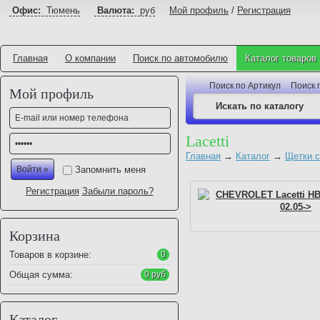
Офис:
Тюмень
Валюта:
руб
Мой профиль
/
Регистрация
Главная
О компании
Поиск по автомобилю
Каталог товаров
Поиск по Артикул
Поиск 
Мой профиль
Lacetti
Главная
→
Каталог
→
Щетки с
Запомнить меня
Регистрация
Забыли пароль?
CHEVROLET Lacetti HB
02.05->
Корзина
Товаров в корзине:
0
Общая сумма:
0 руб
Каталог