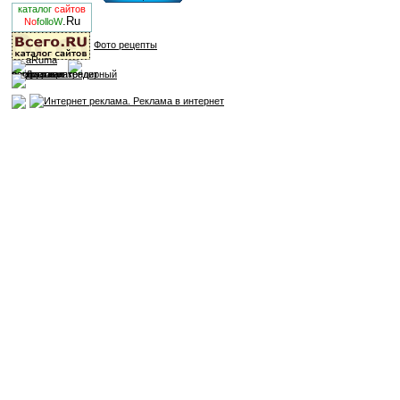
каталог
сайтов
.Ru
No
folloW
Фото рецепты