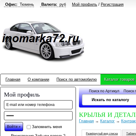
Офис:
Тюмень
Валюта:
руб
Мой профиль
/
Регистрация
Главная
О компании
Поиск по автомобилю
Каталог товаров
Поиск по Артикул
Поиск 
Мой профиль
КРЫЛЬЯ И ДЕТА
Главная
→
Каталог
→
Контрак
Запомнить меня
Развёрнутый вид списка
Таблич
Регистрация
Забыли пароль?