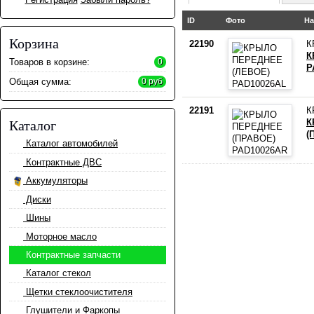
ID
Фото
На
Корзина
22190
К
К
Товаров в корзине:
0
P
Общая сумма:
0 руб
22191
К
К
Каталог
(
Каталог автомобилей
Контрактные ДВС
Аккумуляторы
Диски
Шины
Моторное масло
Контрактные запчасти
Каталог стекол
Щетки стеклоочистителя
Глушители и Фаркопы