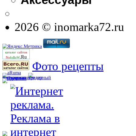
2026 © inomarka72.ru
каталог
сайтов
.Ru
No
folloW
Фото рецепты