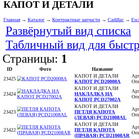
КАПОТ И ДЕТАЛИ
Главная
→
Каталог
→
Контрактные запчасти
→
Cadillac
→
Esc
Развёрнутый вид списка
Табличный вид для быстр
Страницы:
1
ID
Фото
Название
КАПОТ И ДЕТАЛИ
Ар
23425
КАПОТ PCD20008A
Опи
КАПОТ И ДЕТАЛИ
Ар
23424
НАКЛАДКА НА
Опи
КАПОТ PCD27002A
КАПОТ И ДЕТАЛИ
Ар
23423
ПЕТЛЯ КАПОТА
Опи
(ЛЕВАЯ) PCD21008AL
КАПОТ И ДЕТАЛИ
Ар
23422
ПЕТЛЯ КАПОТА
Опи
(ПРАВАЯ) PCD21008AR