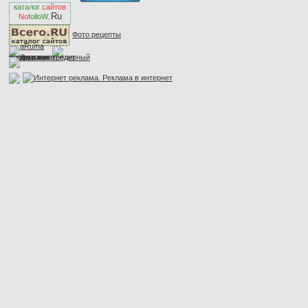
каталог
сайтов
.Ru
No
folloW
Фото рецепты