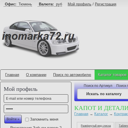
Офис:
Тюмень
Валюта:
руб
Мой профиль
/
Регистрация
Главная
О компании
Поиск по автомобилю
Каталог товаров
Поиск по Артикул
Поиск 
Мой профиль
КАПОТ И ДЕТАЛ
Главная
→
Каталог
→
Контрак
Запомнить меня
Развёрнутый вид списка
Таблич
Регистрация
Забыли пароль?