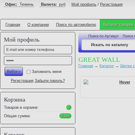
Офис:
Тюмень
Валюта:
руб
Мой профиль
/
Регистрация
Главная
О компании
Поиск по автомобилю
Каталог товаров
Поиск по Артикул
Поиск 
Мой профиль
GREAT WALL
Главная
→
Каталог
→
Щетки с
Запомнить меня
Регистрация
Забыли пароль?
Hover
Корзина
Товаров в корзине:
0
Общая сумма:
0 руб
Каталог