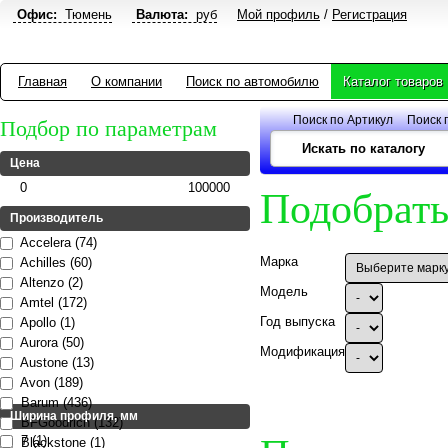
Офис:
Тюмень
Валюта:
руб
Мой профиль
/
Регистрация
Главная
О компании
Поиск по автомобилю
Каталог товаров
Поиск по Артикул
Поиск 
Подбор по параметрам
Цена
0
100000
Подобрать
Производитель
Accelera (74)
Марка
Achilles (60)
Altenzo (2)
Модель
Amtel (172)
Год выпуска
Apollo (1)
Aurora (50)
Модификация
Austone (13)
Avon (189)
Barum (436)
Ширина профиля, мм
BFGoodrich (132)
7 (1)
Blackstone (1)