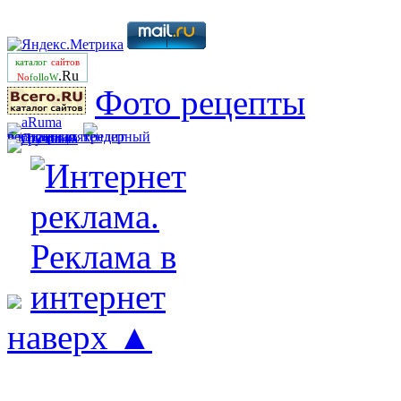
каталог
сайтов
.Ru
No
folloW
Фото рецепты
наверх ▲