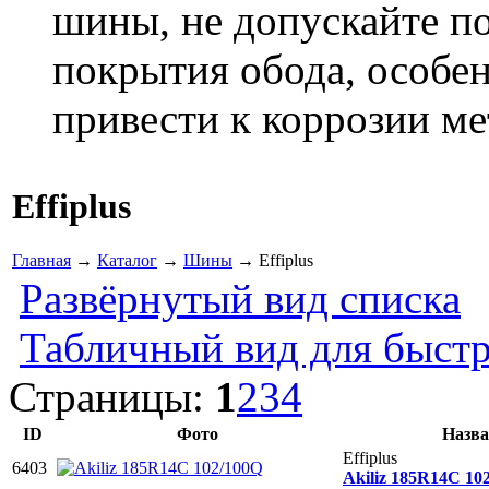
шины, не допускайте п
покрытия обода, особен
привести к коррозии ме
Effiplus
Главная
→
Каталог
→
Шины
→ Effiplus
Развёрнутый вид списка
Табличный вид для быстр
Страницы:
1
2
3
4
ID
Фото
Назва
Effiplus
6403
Akiliz 185R14C 10