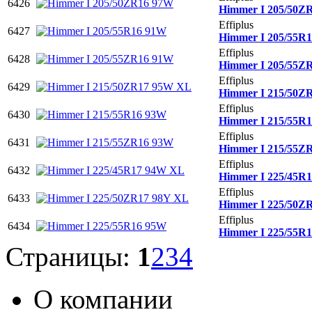
6426
Himmer I 205/50Z
Effiplus
6427
Himmer I 205/55R
Effiplus
6428
Himmer I 205/55Z
Effiplus
6429
Himmer I 215/50Z
Effiplus
6430
Himmer I 215/55R
Effiplus
6431
Himmer I 215/55Z
Effiplus
6432
Himmer I 225/45R
Effiplus
6433
Himmer I 225/50Z
Effiplus
6434
Himmer I 225/55R
Страницы:
1
2
3
4
О компании