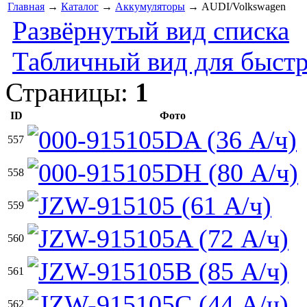
Главная
→
Каталог
→
Аккумуляторы
→ AUDI/Volkswagen
Развёрнутый вид списка
Табличный вид для быстр
Страницы:
1
ID
Фото
557
558
559
560
561
562