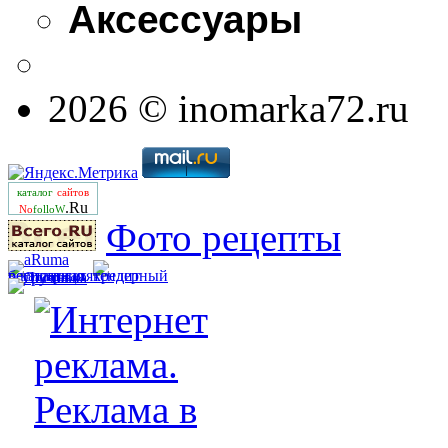
Аксессуары
2026 © inomarka72.ru
каталог
сайтов
.Ru
No
folloW
Фото рецепты