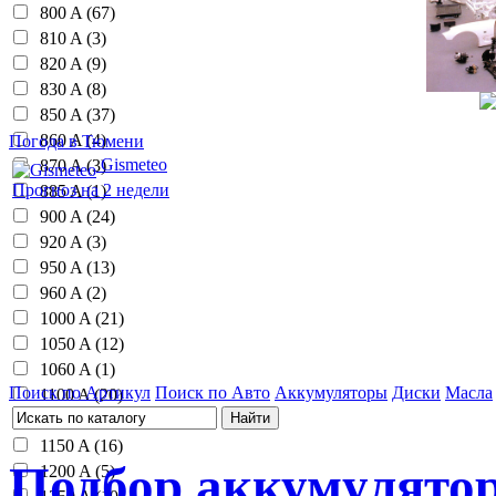
800 A (67)
810 A (3)
820 A (9)
830 A (8)
850 A (37)
860 A (4)
Погода в Тюмени
Gismeteo
870 A (3)
Прогноз на 2 недели
885 A (1)
900 A (24)
920 A (3)
950 A (13)
960 A (2)
1000 A (21)
1050 A (12)
1060 A (1)
Поиск по Артикул
Поиск по Авто
Аккумуляторы
Диски
Масла
1100 A (20)
1110 A (1)
1150 A (16)
Подбор аккумулятор
1200 A (5)